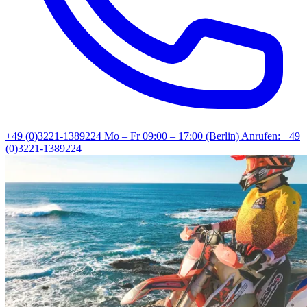
+49 (0)3221-1389224
Mo – Fr 09:00 – 17:00 (Berlin)
Anrufen: +49
(0)3221-1389224