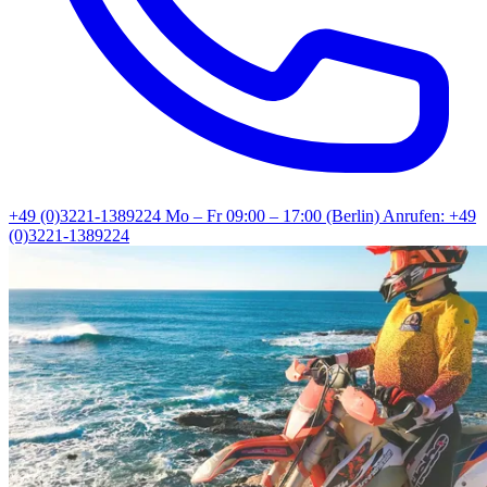
+49 (0)3221-1389224
Mo – Fr 09:00 – 17:00 (Berlin)
Anrufen: +49
(0)3221-1389224