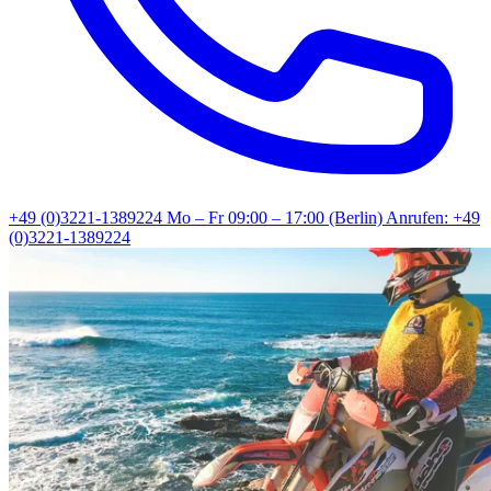
+49 (0)3221-1389224
Mo – Fr 09:00 – 17:00 (Berlin)
Anrufen: +49
(0)3221-1389224