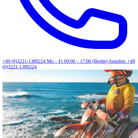
+49 (0)3221-1389224
Mo – Fr 09:00 – 17:00 (Berlin)
Anrufen: +49
(0)3221-1389224