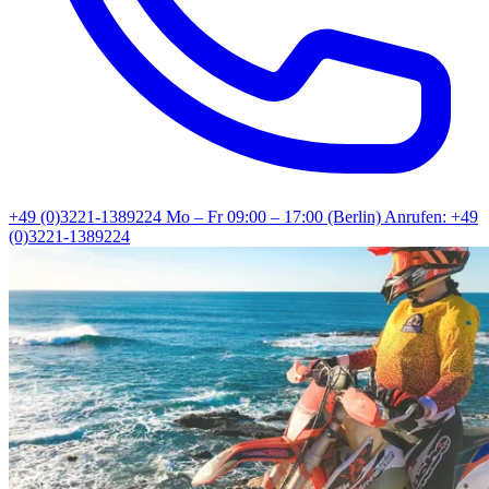
+49 (0)3221-1389224
Mo – Fr 09:00 – 17:00 (Berlin)
Anrufen: +49
(0)3221-1389224