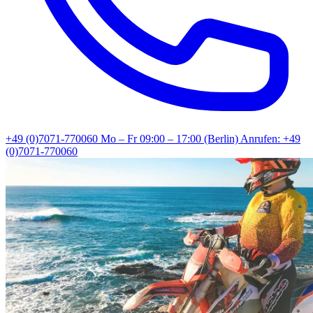
+49 (0)7071-770060
Mo – Fr 09:00 – 17:00 (Berlin)
Anrufen: +49
(0)7071-770060