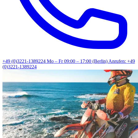
+49 (0)3221-1389224
Mo – Fr 09:00 – 17:00 (Berlin)
Anrufen: +49
(0)3221-1389224