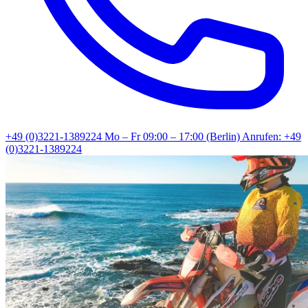
+49 (0)3221-1389224
Mo – Fr 09:00 – 17:00 (Berlin)
Anrufen: +49
(0)3221-1389224