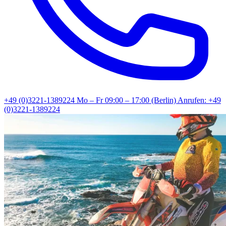
+49 (0)3221-1389224
Mo – Fr 09:00 – 17:00 (Berlin)
Anrufen: +49
(0)3221-1389224