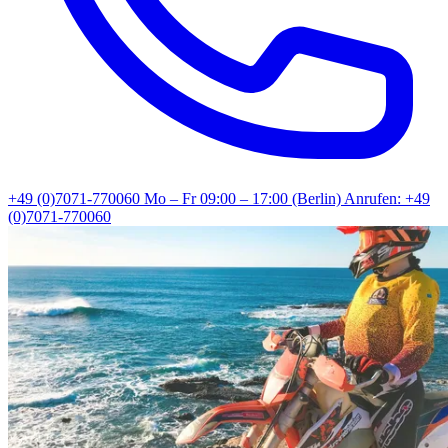
+49 (0)7071-770060
Mo – Fr 09:00 – 17:00 (Berlin)
Anrufen: +49
(0)7071-770060