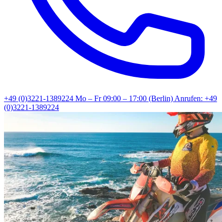
+49 (0)3221-1389224
Mo – Fr 09:00 – 17:00 (Berlin)
Anrufen: +49
(0)3221-1389224