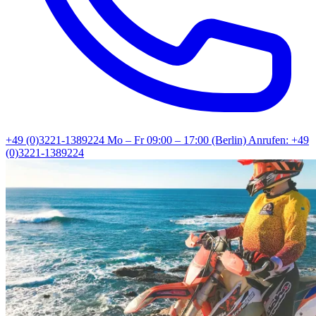
+49 (0)3221-1389224
Mo – Fr 09:00 – 17:00 (Berlin)
Anrufen: +49
(0)3221-1389224