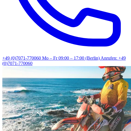
+49 (0)7071-770060
Mo – Fr 09:00 – 17:00 (Berlin)
Anrufen: +49
(0)7071-770060