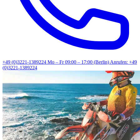
+49 (0)3221-1389224
Mo – Fr 09:00 – 17:00 (Berlin)
Anrufen: +49
(0)3221-1389224