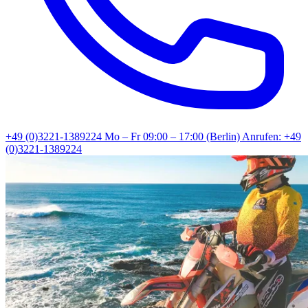
+49 (0)3221-1389224
Mo – Fr 09:00 – 17:00 (Berlin)
Anrufen: +49
(0)3221-1389224