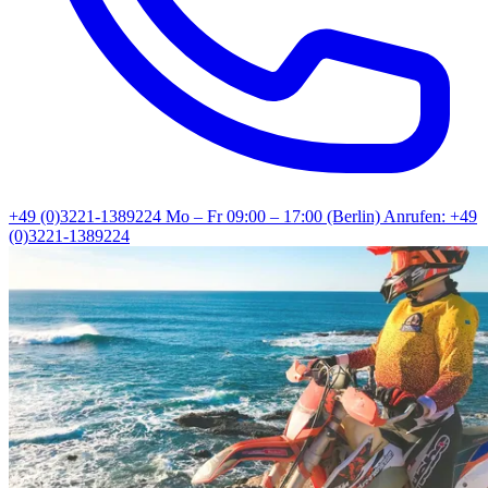
+49 (0)3221-1389224
Mo – Fr 09:00 – 17:00 (Berlin)
Anrufen: +49
(0)3221-1389224