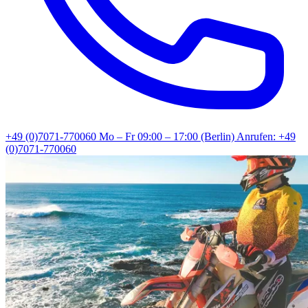
+49 (0)7071-770060
Mo – Fr 09:00 – 17:00 (Berlin)
Anrufen: +49
(0)7071-770060