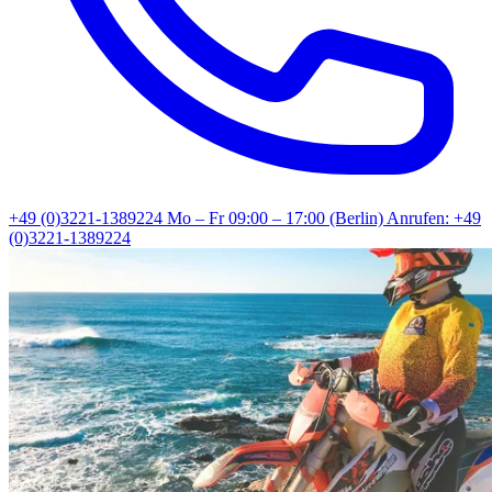
+49 (0)3221-1389224
Mo – Fr 09:00 – 17:00 (Berlin)
Anrufen: +49
(0)3221-1389224