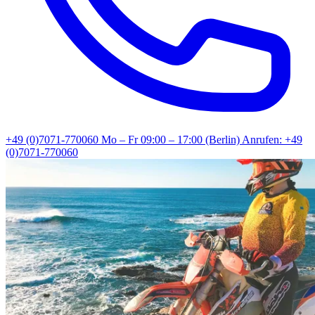
+49 (0)7071-770060
Mo – Fr 09:00 – 17:00 (Berlin)
Anrufen: +49
(0)7071-770060