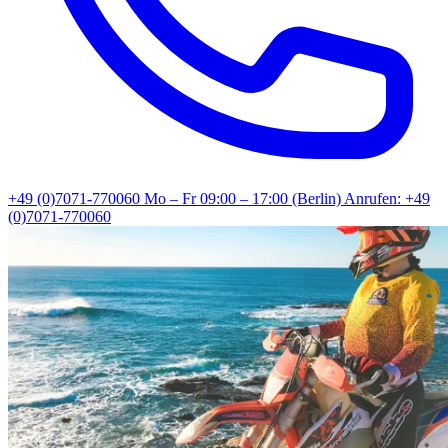
+49 (0)7071-770060
Mo – Fr 09:00 – 17:00 (Berlin)
Anrufen: +49
(0)7071-770060