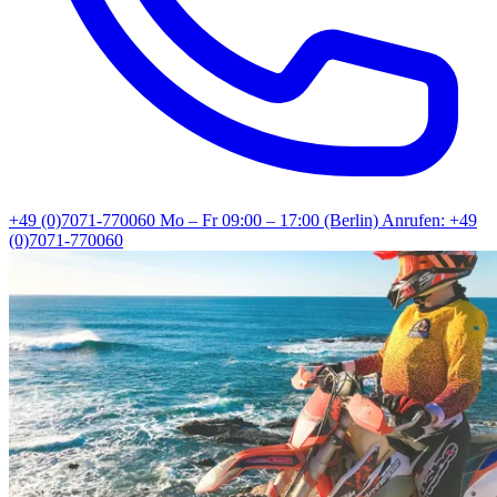
+49 (0)7071-770060
Mo – Fr 09:00 – 17:00 (Berlin)
Anrufen: +49
(0)7071-770060