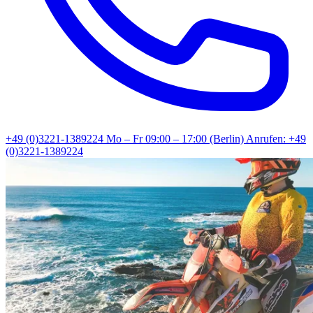
+49 (0)3221-1389224
Mo – Fr 09:00 – 17:00 (Berlin)
Anrufen: +49
(0)3221-1389224