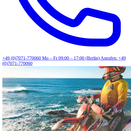
+49 (0)7071-770060
Mo – Fr 09:00 – 17:00 (Berlin)
Anrufen: +49
(0)7071-770060