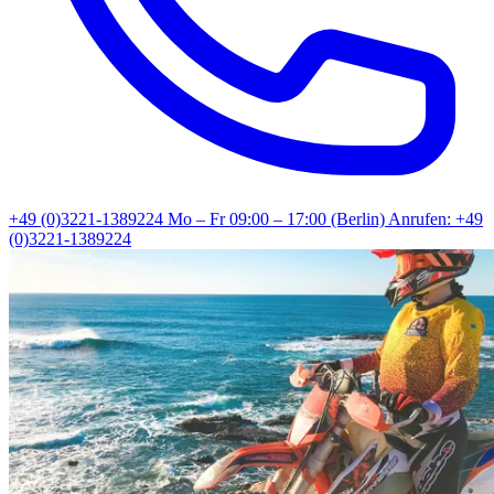
+49 (0)3221-1389224
Mo – Fr 09:00 – 17:00 (Berlin)
Anrufen: +49
(0)3221-1389224