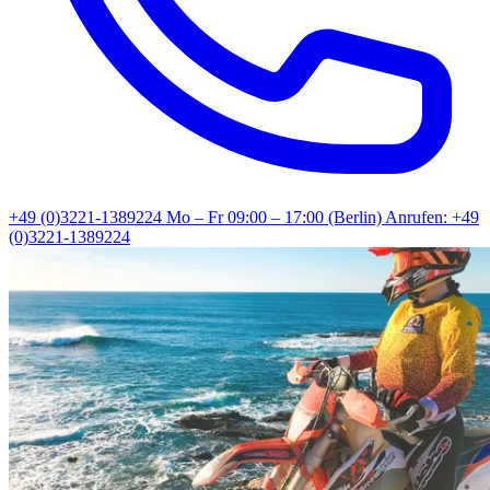
+49 (0)3221-1389224
Mo – Fr 09:00 – 17:00 (Berlin)
Anrufen: +49
(0)3221-1389224