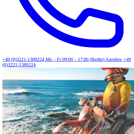
+49 (0)3221-1389224
Mo – Fr 09:00 – 17:00 (Berlin)
Anrufen: +49
(0)3221-1389224