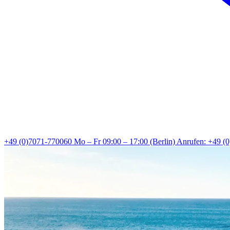
+49 (0)7071-770060
Mo – Fr 09:00 – 17:00 (Berlin)
Anrufen: +49 (