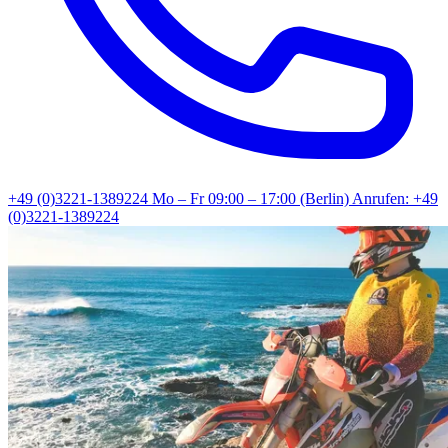
+49 (0)3221-1389224
Mo – Fr 09:00 – 17:00 (Berlin)
Anrufen: +49
(0)3221-1389224