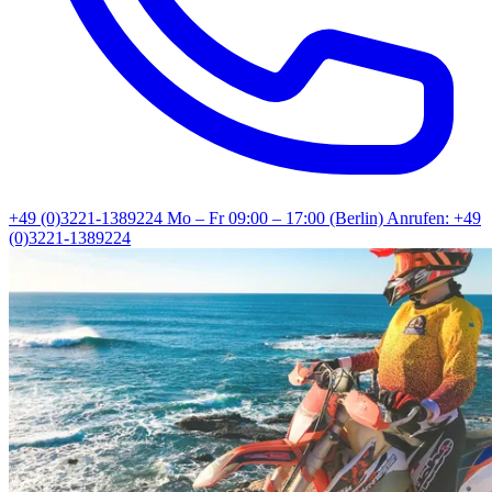
+49 (0)3221-1389224
Mo – Fr 09:00 – 17:00 (Berlin)
Anrufen: +49
(0)3221-1389224