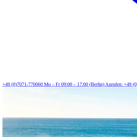
+49 (0)7071-770060
Mo – Fr 09:00 – 17:00 (Berlin)
Anrufen: +49 (