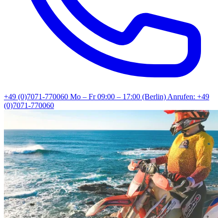
+49 (0)7071-770060
Mo – Fr 09:00 – 17:00 (Berlin)
Anrufen: +49
(0)7071-770060