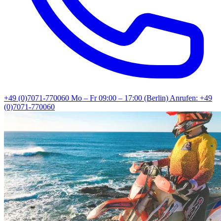
+49 (0)7071-770060
Mo – Fr 09:00 – 17:00 (Berlin)
Anrufen: +49
(0)7071-770060