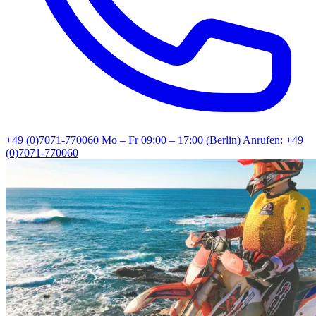
+49 (0)7071-770060
Mo – Fr 09:00 – 17:00 (Berlin)
Anrufen: +49
(0)7071-770060