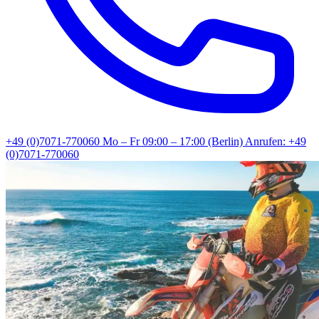
+49 (0)7071-770060
Mo – Fr 09:00 – 17:00 (Berlin)
Anrufen: +49
(0)7071-770060