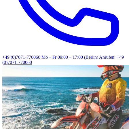
+49 (0)7071-770060
Mo – Fr 09:00 – 17:00 (Berlin)
Anrufen: +49
(0)7071-770060