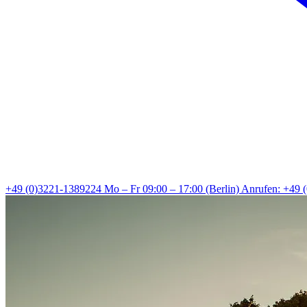
+49 (0)3221-1389224
Mo – Fr 09:00 – 17:00 (Berlin)
Anrufen: +49 