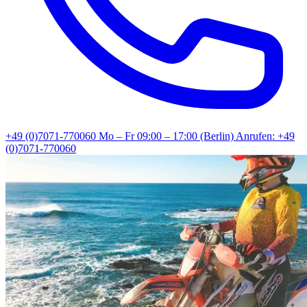
+49 (0)7071-770060
Mo – Fr 09:00 – 17:00 (Berlin)
Anrufen: +49
(0)7071-770060