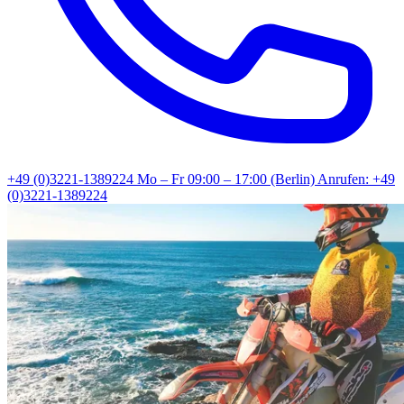
+49 (0)3221-1389224
Mo – Fr 09:00 – 17:00 (Berlin)
Anrufen: +49
(0)3221-1389224