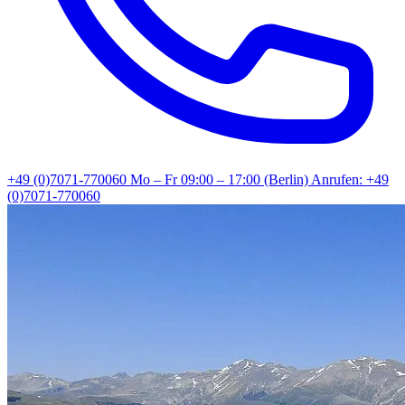
+49 (0)7071-770060
Mo – Fr 09:00 – 17:00 (Berlin)
Anrufen: +49
(0)7071-770060