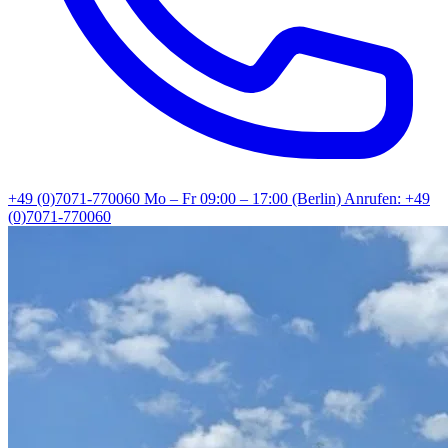
+49 (0)7071-770060
Mo – Fr 09:00 – 17:00 (Berlin)
Anrufen: +49
(0)7071-770060