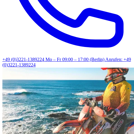
+49 (0)3221-1389224
Mo – Fr 09:00 – 17:00 (Berlin)
Anrufen: +49
(0)3221-1389224