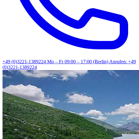
+49 (0)3221-1389224
Mo – Fr 09:00 – 17:00 (Berlin)
Anrufen: +49
(0)3221-1389224