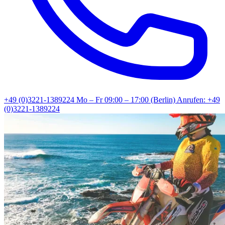
+49 (0)3221-1389224
Mo – Fr 09:00 – 17:00 (Berlin)
Anrufen: +49
(0)3221-1389224