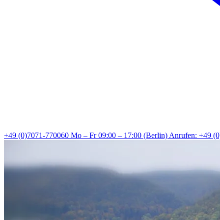
+49 (0)7071-770060
Mo – Fr 09:00 – 17:00 (Berlin)
Anrufen: +49 (