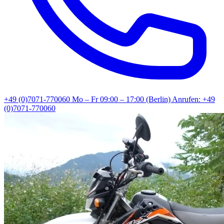
+49 (0)7071-770060
Mo – Fr 09:00 – 17:00 (Berlin)
Anrufen: +49
(0)7071-770060