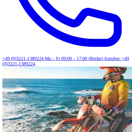
+49 (0)3221-1389224
Mo – Fr 09:00 – 17:00 (Berlin)
Anrufen: +49
(0)3221-1389224