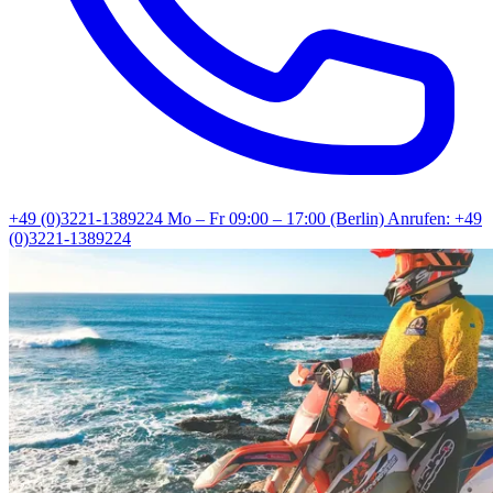
+49 (0)3221-1389224
Mo – Fr 09:00 – 17:00 (Berlin)
Anrufen: +49
(0)3221-1389224