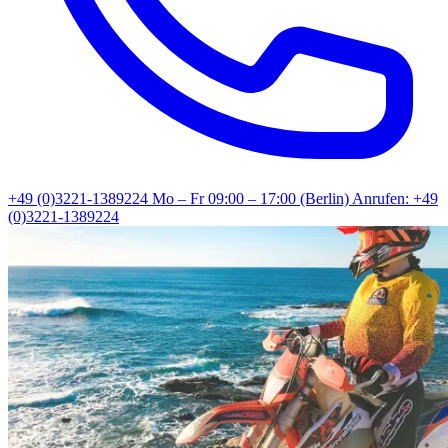
+49 (0)3221-1389224
Mo – Fr 09:00 – 17:00 (Berlin)
Anrufen: +49
(0)3221-1389224