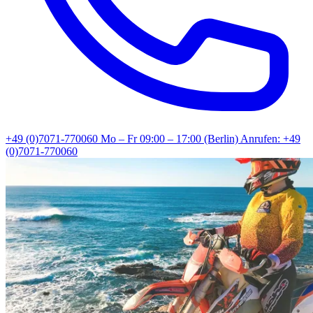
+49 (0)7071-770060
Mo – Fr 09:00 – 17:00 (Berlin)
Anrufen: +49
(0)7071-770060