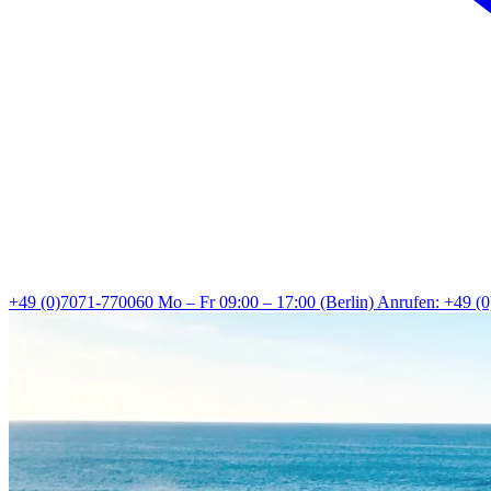
+49 (0)7071-770060
Mo – Fr 09:00 – 17:00 (Berlin)
Anrufen: +49 (